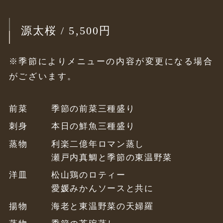
源太桜 / 5,500円
※季節によりメニューの内容が変更になる場合
がございます。
前菜
季節の前菜三種盛り
刺身
本日の鮮魚三種盛り
蒸物
利楽二億年ロマン蒸し
瀬戸内真鯛と季節の東温野菜
洋皿
松山鶏のロティー
愛媛みかんソースと共に
揚物
海老と東温野菜の天婦羅