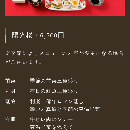
陽光桜 / 6,500円
※季節によりメニューの内容が変更になる場合
がございます。
前菜
季節の前菜三種盛り
刺身
本日の鮮魚三種盛り
蒸物
利楽二億年ロマン蒸し
瀬戸内真鯛と季節の東温野菜
洋皿
牛ヒレ肉のソテー
東温野菜を添えて