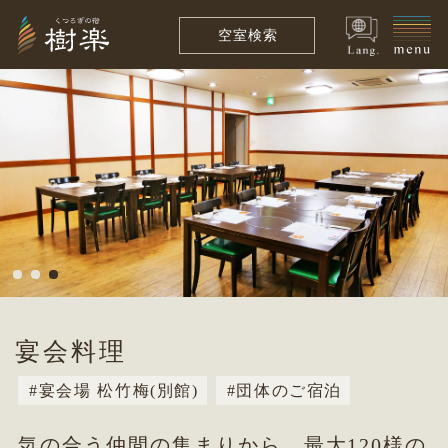
空室検索
宴会料理
宴会場 松竹梅(別館)
団体のご宿泊
気の合う仲間の集まりから、最大120様の