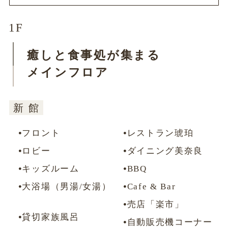
1F
癒しと食事処が集まる
メインフロア
新
新
新
館
館
館
フロント
宿泊フロント
デラックスツインルーム
レストラン琥珀
ロビー
宿泊ロビー・ラウンジ
スタンダードツインルーム
ダイニング美奈良
キッズルーム
半露天風呂付モダンスイートルーム
エコノミーツインルーム
BBQ
大浴場（男湯/女湯）
半露天風呂付モダンツインルーム
Cafe & Bar
別
館
デラックスツインルーム
売店「楽市」
貸切家族風呂
スタンダードツインルーム
自動販売機コーナー
露天風呂付和洋特別室