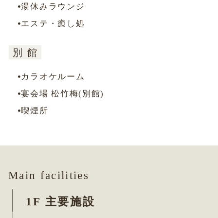
湯休みラウンジ
エコノミーツインルーム
露天風呂付デラックスツイン
エステ・癒し処
デラックスシングルルーム
別
館
シングルルーム
別
館
デラックスシングルルーム
カラオケルーム
シングルルーム
宴会場 松竹梅(別館)
和洋室
喫煙所
和室
Main facilities
1F 主要施設