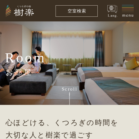
空室検索
Room
お部屋
Scroll
心ほどける、くつろぎの時間を
大切な人と樹楽で過ごす