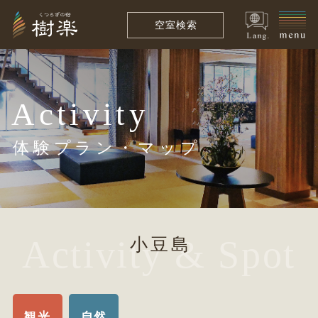
空室検索
Activity
体験プラン・マップ
Activity & Spot
小豆島
観光
自然